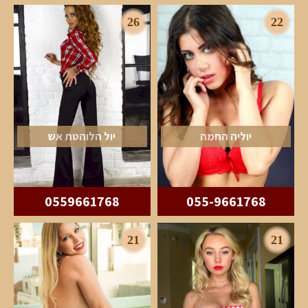
26
22
יוליה החמה
יול הלוהטת אש
0559661768
055-9661768
21
21