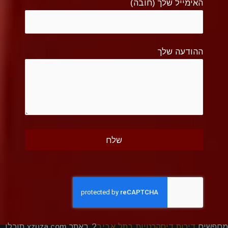
האימייל שלך (חובה)
ההודעה שלך
מחפשים
דירות דיסקרטיות בתל אביב
? באתר xzuza.com תוכלו