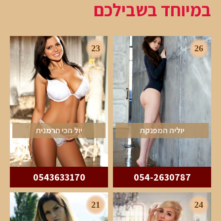
במיוחד בשבילכם
23
26
יוליה המפנקת
יול הכי חרמנית
0543633170
054-2630787
21
24