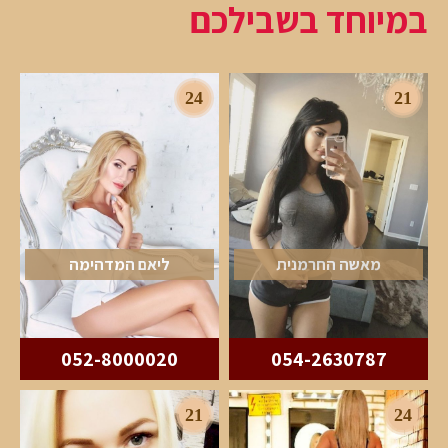
במיוחד בשבילכם
24
21
מאשה החרמנית
ליאם המדהימה
052-8000020
054-2630787
21
24