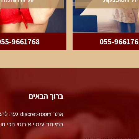
055-9661768
055-966176
ברוך הבאים
אתר et-room
במיוחד
עיסוי אירוטי
הכי טו