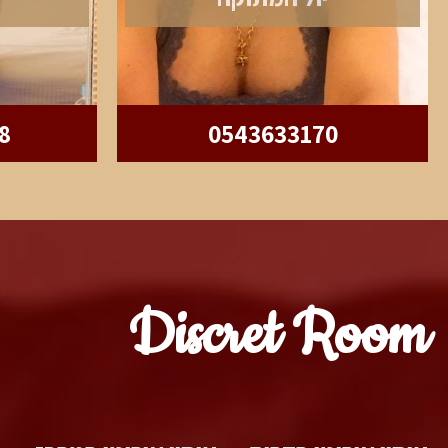
8
0543633170
Discret Room