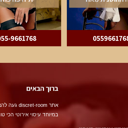
055-9661768
055966176
ברוך הבאים
אתר et-room
במיוחד
עיסוי אירוטי
הכי טו