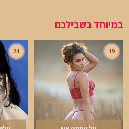
במיוחד בשבילכם
24
19
יול החמה אש
יולי