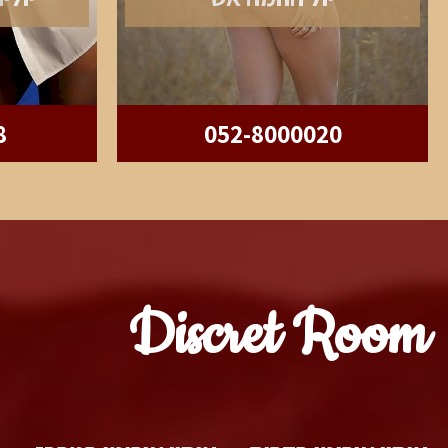
8
052-8000020
Discret Room