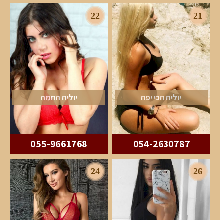
22
21
יוליה הכי יפה
יוליה החמה
055-9661768
054-2630787
24
26