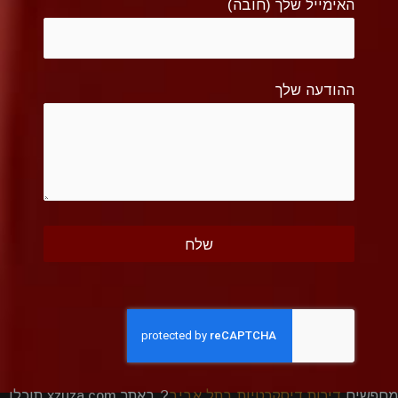
האימייל שלך (חובה)
ההודעה שלך
מחפשים
דירות דיסקרטיות בתל אביב
? באתר xzuza.com תוכלו