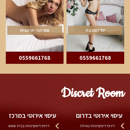
יול הפצצה
מור הכי חרמנית
0559661768
0559661768
Discret Room
עיסוי אירוטי בדרום
עיסוי אירוטי במרכז
דירות דיסקרטיות באילת
דירות דיסקרטיות בבית שמש