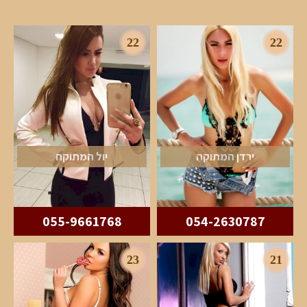
22
22
ירדן המתוקה
יול המתוקה
055-9661768
054-2630787
23
21