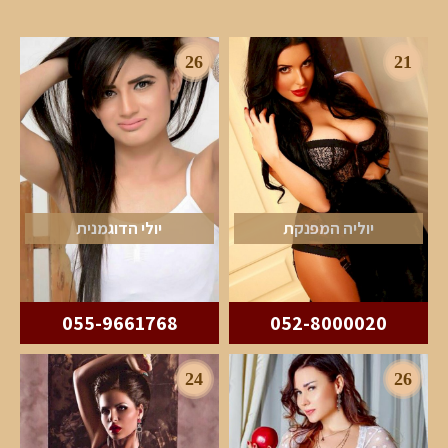
26
21
יוליה המפנקת
יולי הדוגמנית
055-9661768
052-8000020
24
26