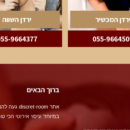
רדן המכשיר
ירדן השווה
055-9664377
055-966450
ברוך הבאים
אתר et-room
במיוחד
עיסוי אירוטי
הכי טו