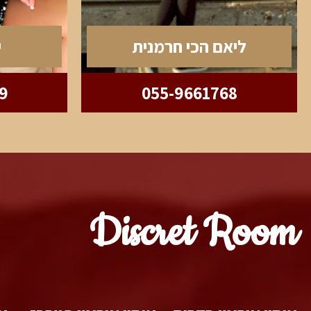
ליאם הכי חרמנית
י
9
055-9661768
Discret Room