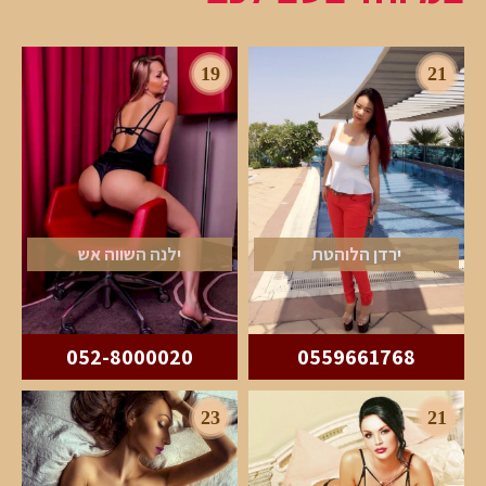
19
21
ירדן הלוהטת
ילנה השווה אש
052-8000020
0559661768
23
21