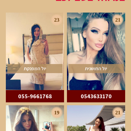
23
21
יול החושנית
יול המפנקת
055-9661768
0543633170
19
21