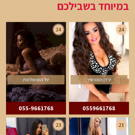
במיוחד בשבילכם
24
24
ירדן המכשיר
יול המושלמת
055-9661768
0559661768
23
21