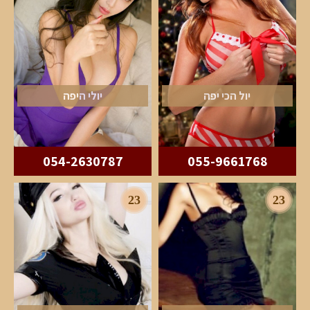
יול הכי יפה
יולי היפה
054-2630787
055-9661768
23
23