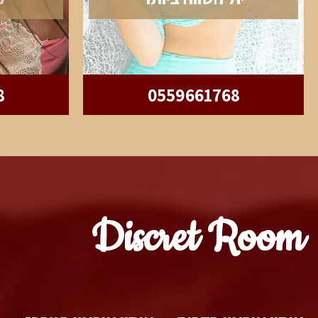
8
0559661768
Discret Room