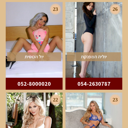
23
26
יוליה המפנקת
יול הכוסית
052-8000020
054-2630787
22
23