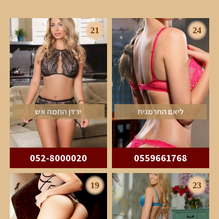
21
24
ליאם החרמנית
ירדן החמה אש
052-8000020
0559661768
19
23