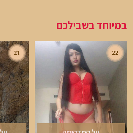
במיוחד בשבילכם
21
22
יול המדהימה
יול