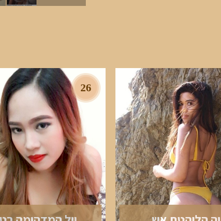
26
יה הלוהטת אש
יול המדהימה בטי