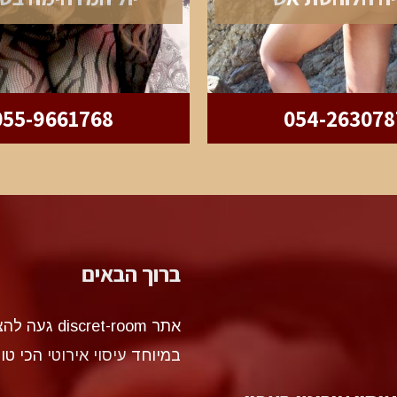
055-9661768
054-263078
ברוך הבאים
אתר et-room
במיוחד
עיסוי אירוטי
הכי טו