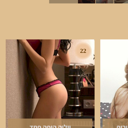
22
רוף
יוליה היפה פחד