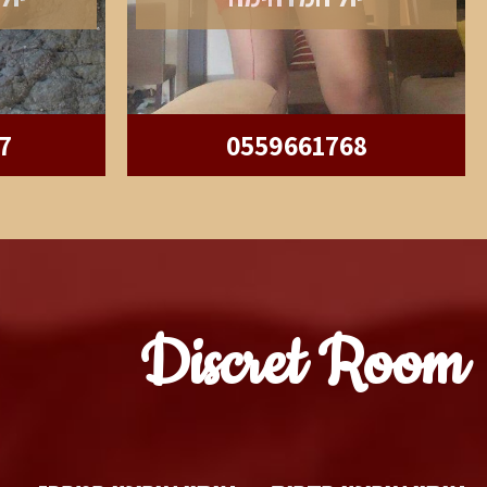
7
0559661768
Discret Room