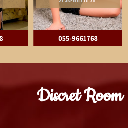
8
055-9661768
Discret Room