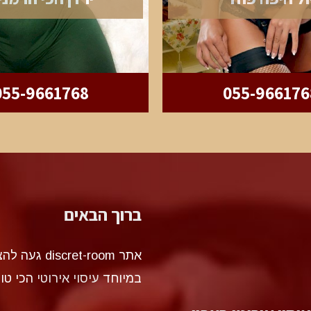
055-9661768
055-966176
ברוך הבאים
אתר et-room
במיוחד
עיסוי אירוטי
הכי טו