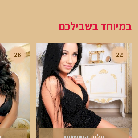
במיוחד בשבילכם
26
22
יוליה החושנית
י