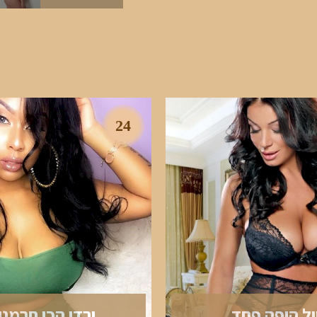
24
ול היפה פחד
ירדן הכי חרמני