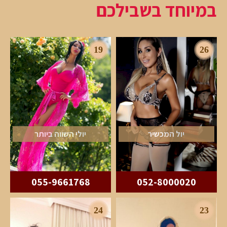
במיוחד בשבילכם
19
26
יול המכשיר
יולי השווה ביותר
055-9661768
052-8000020
24
23