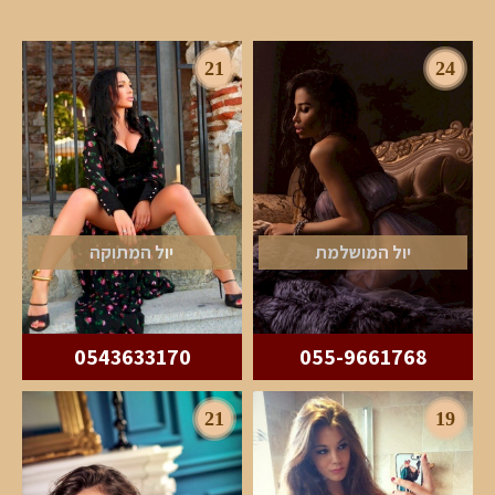
21
24
יול המושלמת
יול המתוקה
0543633170
055-9661768
21
19