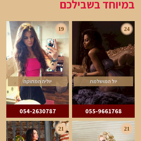
במיוחד בשבילכם
19
24
יול המושלמת
יוליה המתוקה
054-2630787
055-9661768
21
21