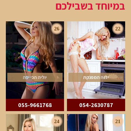
במיוחד בשבילכם
26
22
ילנה המפנקת
יוליה הכי יפה
055-9661768
054-2630787
24
21