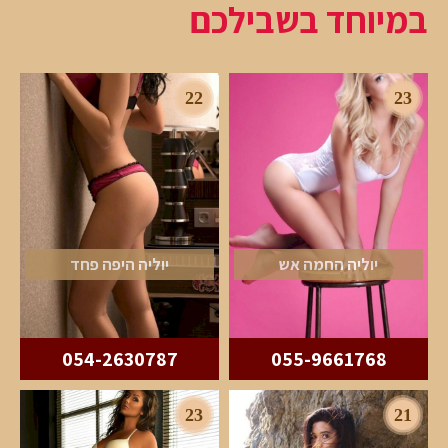
במיוחד בשבילכם
22
23
יוליה החמה אש
יוליה היפה פחד
054-2630787
055-9661768
23
21