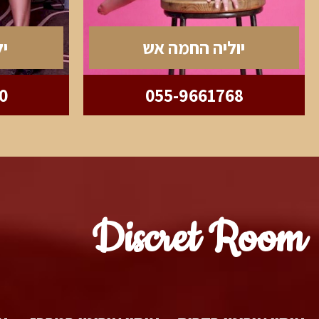
יוליה החמה אש
יל
0
055-9661768
Discret Room