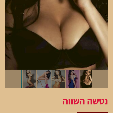
נטשה השווה