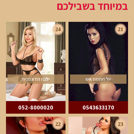
במיוחד בשבילכם
24
21
יול החמה אש
ילנה הדוגמנית
052-8000020
0543633170
22
23