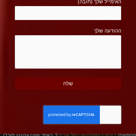
האימייל שלך (חובה)
ההודעה שלך
מחפשים
דירות דיסקרטיות בתל אביב
? באתר xzuza.com תוכלו