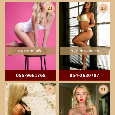
23
23
יול החושנית מאוד
יוליה החמה אש
055-9661768
054-2630787
21
21