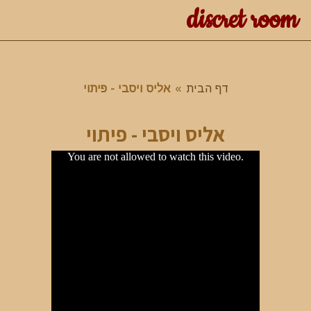
discret room
דף הבית
»
אליס ויסבי - פיתוי
אליס ויסבי - פיתוי