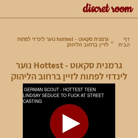
discret room
דף
גרמנית סקאוט - hottest נוער לינדזי לפתות
»
הבית
לזיין ברחוב הליהוק
גרמנית סקאוט - Hottest נוער
לינדזי לפתות לזיין ברחוב הליהוק