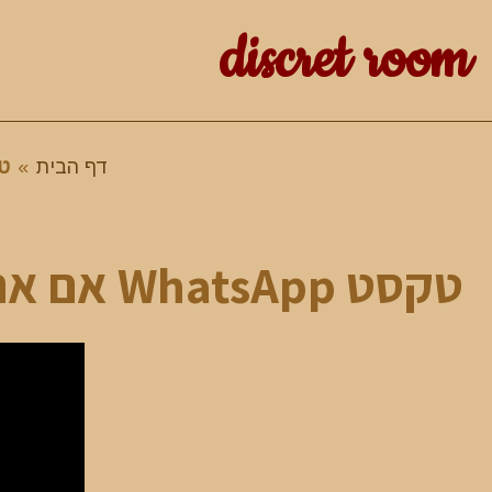
discret room
דף הבית
»
טקסט atsApp
טקסט WhatsApp אם אתה צריך קטעי וידאו וקריאות + 254726593538Lls