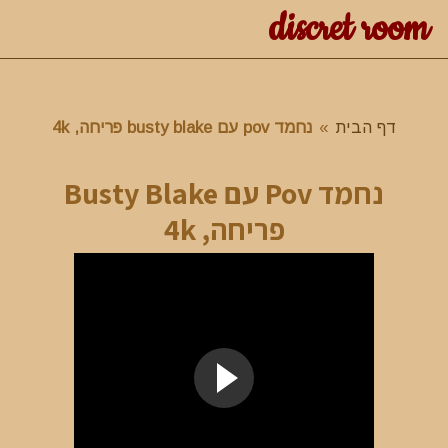
discret room
דף הבית
»
נחמד pov עם busty blake פריחה, 4k
נחמד Pov עם Busty Blake
פריחה, 4k