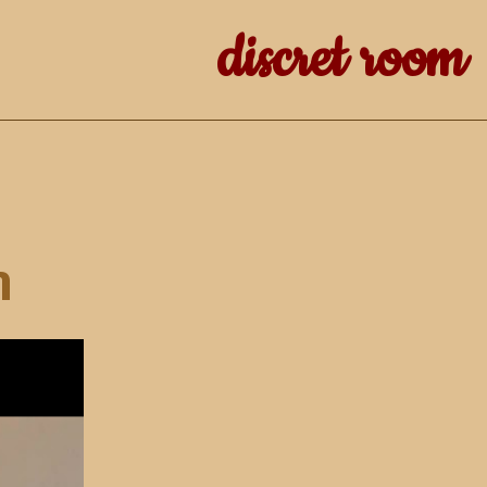
discret room
ר