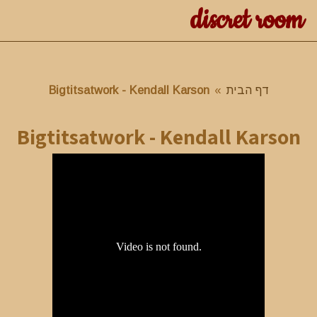
discret room
דף הבית
»
Bigtitsatwork - Kendall Karson
Bigtitsatwork - Kendall Karson