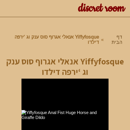
discret room
דף
Yiffyfosque אנאלי אגרוף סוס ענק וג ‘ירפה
»
הבית
דילדו
Yiffyfosque אנאלי אגרוף סוס ענק
וג ‘ירפה דילדו